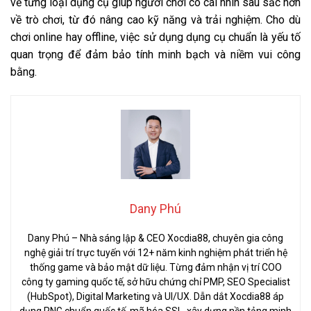
về từng loại dụng cụ giúp người chơi có cái nhìn sâu sắc hơn
về trò chơi, từ đó nâng cao kỹ năng và trải nghiệm. Cho dù
chơi online hay offline, việc sử dụng dụng cụ chuẩn là yếu tố
quan trọng để đảm bảo tính minh bạch và niềm vui công
bằng.
Dany Phú
Dany Phú – Nhà sáng lập & CEO Xocdia88, chuyên gia công
nghệ giải trí trực tuyến với 12+ năm kinh nghiệm phát triển hệ
thống game và bảo mật dữ liệu. Từng đảm nhận vị trí COO
công ty gaming quốc tế, sở hữu chứng chỉ PMP, SEO Specialist
(HubSpot), Digital Marketing và UI/UX. Dẫn dắt Xocdia88 áp
dụng RNG chuẩn quốc tế, mã hóa SSL, xây dựng nền tảng minh