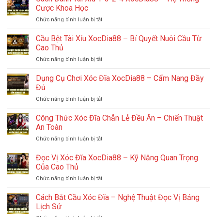
Cược Khoa Học
ở
Chức năng bình luận bị tắt
Cách
Đánh
Cầu Bệt Tài Xỉu XocDia88 – Bí Quyết Nuôi Cầu Từ
Tài
Cao Thủ
Xỉu
ở
Chức năng bình luận bị tắt
1-
Cầu
3-
Bệt
Dụng Cụ Chơi Xóc Đĩa XocDia88 – Cẩm Nang Đầy
2-
Tài
4
Đủ
Xỉu
XocDia88
ở
Chức năng bình luận bị tắt
XocDia88
–
Dụng
–
Hệ
Cụ
Công Thức Xóc Đĩa Chẵn Lẻ Đều Ăn – Chiến Thuật
Bí
Thống
Chơi
Quyết
An Toàn
Cược
Xóc
Nuôi
Khoa
ở
Chức năng bình luận bị tắt
Đĩa
Cầu
Học
Công
XocDia88
Từ
Thức
Đọc Vị Xóc Đĩa XocDia88 – Kỹ Năng Quan Trọng
–
Cao
Xóc
Cẩm
Của Cao Thủ
Thủ
Đĩa
Nang
ở
Chức năng bình luận bị tắt
Chẵn
Đầy
Đọc
Lẻ
Đủ
Vị
Cách Bắt Cầu Xóc Đĩa – Nghệ Thuật Đọc Vị Bảng
Đều
Xóc
Ăn
Lịch Sử
Đĩa
–