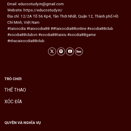
Email:
educostudy.in@gmail.com
Website: https://educostudy.in/
Địa chỉ: 12/2A Tổ 56 Kp4, Tân Thới Nhất, Quận 12, Thành phố Hồ
Chí Minh, Việt Nam
#taixocdia #taixocdia88 ##taixocdia88online #xocdia88club
#xocdia88clubvn #xocdia88taixiu #xocdia88game
#nhacaixocdia88club
TRÒ CHƠI
THỂ THAO
XÓC ĐĨA
QUYỀN VÀ NGHĨA VỤ