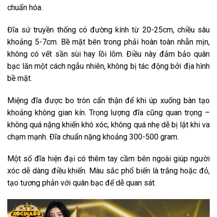
chuẩn hóa.
Đĩa sứ truyền thống có đường kính từ 20-25cm, chiều sâu
khoảng 5-7cm. Bề mặt bên trong phải hoàn toàn nhẵn mịn,
không có vết sần sùi hay lồi lõm. Điều này đảm bảo quân
bạc lăn một cách ngẫu nhiên, không bị tác động bởi địa hình
bề mặt.
Miệng đĩa được bo tròn cẩn thận để khi úp xuống bàn tạo
khoảng không gian kín. Trọng lượng đĩa cũng quan trọng –
không quá nặng khiến khó xóc, không quá nhẹ dễ bị lật khi va
chạm mạnh. Đĩa chuẩn nặng khoảng 300-500 gram.
Một số đĩa hiện đại có thêm tay cầm bên ngoài giúp người
xóc dễ dàng điều khiển. Màu sắc phổ biến là trắng hoặc đỏ,
tạo tương phản với quân bạc để dễ quan sát.