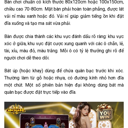
Bàn chơi chuẩn có kích thước 80x120cm hoặc 100x150cm,
chiều cao 70-80cm. Mặt bàn phải hoàn toàn phẳng, được lát
vải nỉ màu xanh hoặc đỏ. Vải nỉ giúp giảm tiếng ồn khi đặt
đĩa xuống và tạo ma sát vừa phải.
Bàn được chia thành các khu vực đánh dấu rõ ràng: khu vực
xóc ở giữa, khu vực đặt cược xung quanh với các ô chẵn, lẻ,
tài, xỉu, màu đỏ, màu trắng. Mỗi ô có tỷ lệ thưởng ghi rõ để
người chơi dễ theo dõi.
Bát úp (hoặc khay) dùng để chứa quân bạc trước khi xóc.
Thường làm từ gỗ hoặc nhựa, có đường kính nhỏ hơn đĩa
một chút. Một số phiên bản hiện đại không dùng bát mà
quân bạc được đặt trực tiếp vào đĩa.