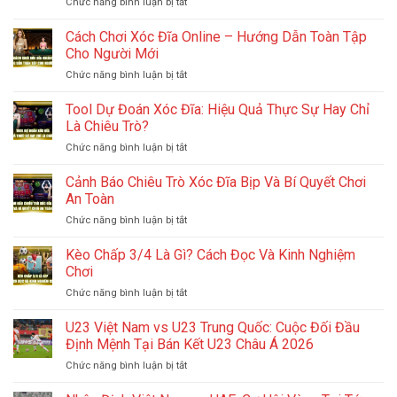
ở
Chức năng bình luận bị tắt
XocDia88
Chiến
Cách
–
Thuật
Bắt
Cách Chơi Xóc Đĩa Online – Hướng Dẫn Toàn Tập
Kỹ
An
Cầu
Năng
Cho Người Mới
Toàn
Xóc
Quan
ở
Chức năng bình luận bị tắt
Đĩa
Trọng
Cách
–
Của
Chơi
Tool Dự Đoán Xóc Đĩa: Hiệu Quả Thực Sự Hay Chỉ
Nghệ
Cao
Xóc
Thuật
Là Chiêu Trò?
Thủ
Đĩa
Đọc
ở
Chức năng bình luận bị tắt
Online
Vị
Tool
–
Bảng
Dự
Cảnh Báo Chiêu Trò Xóc Đĩa Bịp Và Bí Quyết Chơi
Hướng
Lịch
Đoán
Dẫn
An Toàn
Sử
Xóc
Toàn
ở
Chức năng bình luận bị tắt
Đĩa:
Tập
Cảnh
Hiệu
Cho
Báo
Kèo Chấp 3/4 Là Gì? Cách Đọc Và Kinh Nghiệm
Quả
Người
Chiêu
Thực
Chơi
Mới
Trò
Sự
ở
Chức năng bình luận bị tắt
Xóc
Hay
Kèo
Đĩa
Chỉ
Chấp
U23 Việt Nam vs U23 Trung Quốc: Cuộc Đối Đầu
Bịp
Là
3/4
Và
Định Mệnh Tại Bán Kết U23 Châu Á 2026
Chiêu
Là
Bí
Trò?
ở
Chức năng bình luận bị tắt
Gì?
Quyết
U23
Cách
Chơi
Việt