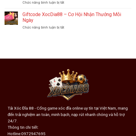
ở
Chức năng bình luận bị tắt
Đĩa
Rủi
Mẹo
Online
Ro
Đánh
Giftcode XocDia88 – Cơ Hội Nhận Thưởng Mỗi
Chuẩn
Khi
Xocdia88:
Xác
Ngày
Sử
Hướng
–
Dụng
ở
Chức năng bình luận bị tắt
Dẫn
Bí
Giftcode
Chi
Quyết
XocDia88
Tiết
Đọc
–
Cho
Kèo
Cơ
Người
Hội
Mới
Nhận
Thưởng
Mỗi
Ngày
Tải Xóc Đĩa 88 - Cổng game xóc đĩa online uy tín tại Việt Nam, mang
đến trải nghiệm an toàn, minh bạch, nạp rút nhanh chóng và hỗ trợ
24/7.
Thông tin chi tiết:
Hotline:0972947695