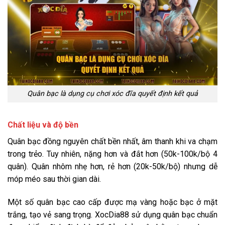
Quân bạc là dụng cụ chơi xóc đĩa quyết định kết quả
Chất liệu và độ bền
Quân bạc đồng nguyên chất bền nhất, âm thanh khi va chạm
trong trẻo. Tuy nhiên, nặng hơn và đắt hơn (50k-100k/bộ 4
quân). Quân nhôm nhẹ hơn, rẻ hơn (20k-50k/bộ) nhưng dễ
móp méo sau thời gian dài.
Một số quân bạc cao cấp được mạ vàng hoặc bạc ở mặt
trắng, tạo vẻ sang trọng. XocDia88 sử dụng quân bạc chuẩn