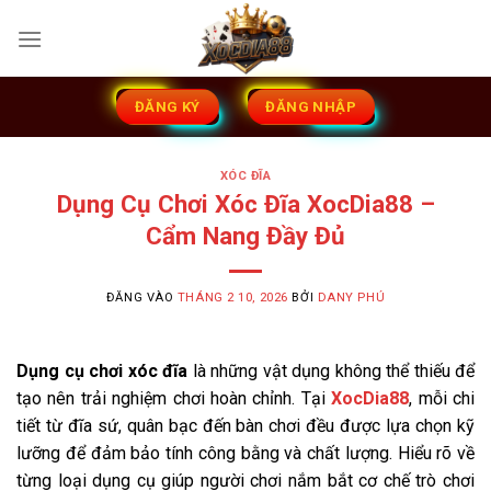
Bỏ
qua
nội
dung
ĐĂNG KÝ
ĐĂNG NHẬP
XÓC ĐĨA
Dụng Cụ Chơi Xóc Đĩa XocDia88 –
Cẩm Nang Đầy Đủ
ĐĂNG VÀO
THÁNG 2 10, 2026
BỞI
DANY PHÚ
Dụng cụ chơi xóc đĩa
là những vật dụng không thể thiếu để
tạo nên trải nghiệm chơi hoàn chỉnh. Tại
XocDia88
, mỗi chi
tiết từ đĩa sứ, quân bạc đến bàn chơi đều được lựa chọn kỹ
lưỡng để đảm bảo tính công bằng và chất lượng. Hiểu rõ về
từng loại dụng cụ giúp người chơi nắm bắt cơ chế trò chơi