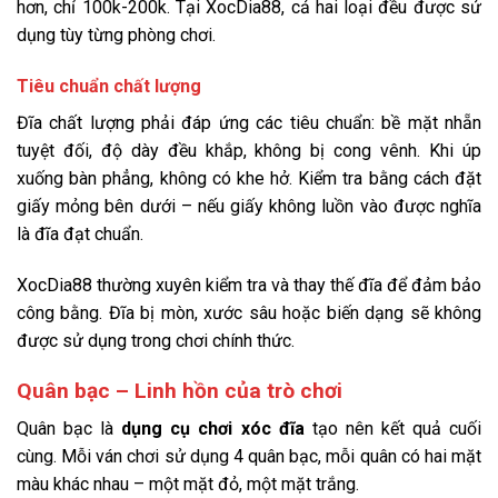
hơn, chỉ 100k-200k. Tại XocDia88, cả hai loại đều được sử
dụng tùy từng phòng chơi.
Tiêu chuẩn chất lượng
Đĩa chất lượng phải đáp ứng các tiêu chuẩn: bề mặt nhẵn
tuyệt đối, độ dày đều khắp, không bị cong vênh. Khi úp
xuống bàn phẳng, không có khe hở. Kiểm tra bằng cách đặt
giấy mỏng bên dưới – nếu giấy không luồn vào được nghĩa
là đĩa đạt chuẩn.
XocDia88 thường xuyên kiểm tra và thay thế đĩa để đảm bảo
công bằng. Đĩa bị mòn, xước sâu hoặc biến dạng sẽ không
được sử dụng trong chơi chính thức.
Quân bạc – Linh hồn của trò chơi
Quân bạc là
dụng cụ chơi xóc đĩa
tạo nên kết quả cuối
cùng. Mỗi ván chơi sử dụng 4 quân bạc, mỗi quân có hai mặt
màu khác nhau – một mặt đỏ, một mặt trắng.