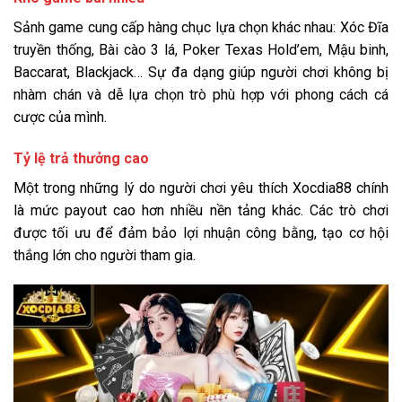
Sảnh game cung cấp hàng chục lựa chọn khác nhau: Xóc Đĩa
truyền thống, Bài cào 3 lá, Poker Texas Hold’em, Mậu binh,
Baccarat, Blackjack… Sự đa dạng giúp người chơi không bị
nhàm chán và dễ lựa chọn trò phù hợp với phong cách cá
cược của mình.
Tỷ lệ trả thưởng cao
Một trong những lý do người chơi yêu thích Xocdia88 chính
là mức payout cao hơn nhiều nền tảng khác. Các trò chơi
được tối ưu để đảm bảo lợi nhuận công bằng, tạo cơ hội
thắng lớn cho người tham gia.