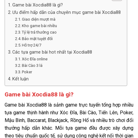
Game bài Xocdia88 là gì?
Ưu điểm hấp dẫn của chuyên mục game bài Xocdia88
Giao diện mượt mà
Kho game bài nhiều
Tỷ lệ trả thưởng cao
Bảo mật tuyệt đối
Hỗ trợ 24/7
Các tựa game bài hot nhất tại Xocdia88
Xóc Đĩa online
Bài Cào 3 lá
Poker
Kết luận
Game bài Xocdia88 là gì?
Game bài Xocdia88 là sảnh game trực tuyến tổng hợp nhiều
tựa game thịnh hành như Xóc Đĩa, Bài Cào, Tiến Lên, Poker,
Mậu Binh, Baccarat, Blackjack, Rồng Hổ và nhiều trò chơi đổi
thưởng hấp dẫn khác. Mỗi tựa game đều được xây dựng
theo tiêu chuẩn quốc tế, sử dụng công nghệ kết nối thời gian