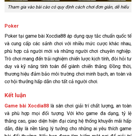
Tham gia vào bài cào có quy định cách chơi đơn giản, dễ hiểu
Poker
Poker tại game bài Xocdia88 áp dụng quy tắc chuẩn quốc tế
và cung cấp các sảnh chơi với nhiều mức cược khác nhau,
phù hợp cả người mới và những người chơi chuyên nghiệp.
Trò chơi mang đến trải nghiệm chiến lược kịch tính, đòi hỏi tư
duy và kỹ năng tính toán để giành chiến thắng. Đồng thời,
thương hiệu đảm bảo môi trường chơi minh bạch, an toàn và
cơ hội thưởng hấp dẫn cho tất cả người chơi.
Kết luận
Game bài Xocdia88
là sân chơi giải trí chất lượng, an toàn
và phù hợp mọi đối tượng. Với kho game đa dạng, tỷ lệ
thắng cao, giao diện hiện đại cùng hệ thống khuyến mãi hấp
dẫn, đây là nền tảng lý tưởng cho những ai yêu thích game