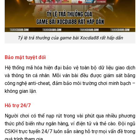
Tỷ lệ trả thưởng của game bài Xocdia88 rất hấp dẫn
Bảo mật tuyệt đối
Hệ thống mã hóa hiện đại bảo vệ toàn bộ dữ liệu giao dịch
và thông tin cá nhân. Mỗi ván bài đều được giám sát bằng
công nghệ anti-cheat, đảm bảo môi trường chơi minh bạch –
không gian lận.
Hỗ trợ 24/7
Người chơi có thể nạp rút trong vài phút qua nhiều phương
thức phổ biến như ngân hàng, ví điện tử và thẻ cào. Đội ngũ
CSKH trực tuyến 24/7 luôn sẵn sàng hỗ trợ mọi vấn đề trong
quá trình tham gia.