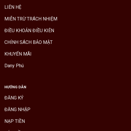
LIÊN HỆ
MIỄN TRỪ TRÁCH NHIỆM
ĐIỀU KHOẢN ĐIỀU KIÊN
CHÍNH SÁCH BẢO MẬT
KHUYẾN MÃI
Dany Phú
HƯỚNG DẪN
ĐĂNG KÝ
ĐĂNG NHẬP
NẠP TIỀN