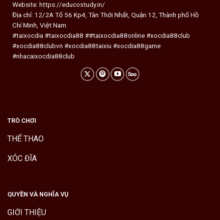
Website: https://educostudy.in/
Địa chỉ: 12/2A Tổ 56 Kp4, Tân Thới Nhất, Quận 12, Thành phố Hồ
Chí Minh, Việt Nam
#taixocdia #taixocdia88 ##taixocdia88online #xocdia88club
#xocdia88clubvn #xocdia88taixiu #xocdia88game
#nhacaixocdia88club
TRÒ CHƠI
THỂ THAO
XÓC ĐĨA
QUYỀN VÀ NGHĨA VỤ
GIỚI THIỆU