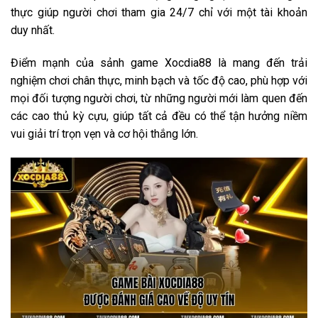
thực giúp người chơi tham gia 24/7 chỉ với một tài khoản
duy nhất.
Điểm mạnh của sảnh game Xocdia88 là mang đến trải
nghiệm chơi chân thực, minh bạch và tốc độ cao, phù hợp với
mọi đối tượng người chơi, từ những người mới làm quen đến
các cao thủ kỳ cựu, giúp tất cả đều có thể tận hưởng niềm
vui giải trí trọn vẹn và cơ hội thắng lớn.