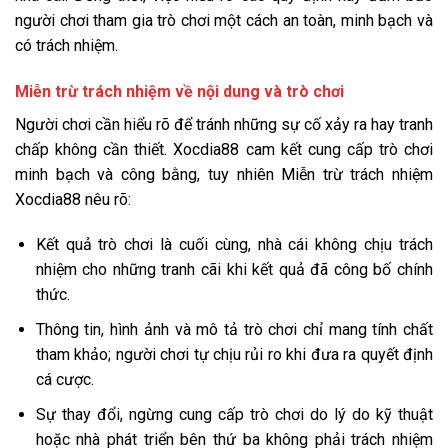
người chơi tham gia trò chơi một cách an toàn, minh bạch và
có trách nhiệm.
Miễn trừ trách nhiệm về nội dung và trò chơi
Người chơi cần hiểu rõ để tránh những sự cố xảy ra hay tranh
chấp không cần thiết. Xocdia88 cam kết cung cấp trò chơi
minh bạch và công bằng, tuy nhiên Miễn trừ trách nhiệm
Xocdia88 nêu rõ:
Kết quả trò chơi là cuối cùng, nhà cái không chịu trách
nhiệm cho những tranh cãi khi kết quả đã công bố chính
thức.
Thông tin, hình ảnh và mô tả trò chơi chỉ mang tính chất
tham khảo; người chơi tự chịu rủi ro khi đưa ra quyết định
cá cược.
Sự thay đổi, ngừng cung cấp trò chơi do lý do kỹ thuật
hoặc nhà phát triển bên thứ ba không phải trách nhiệm