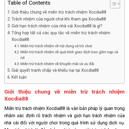
Table of Contents
Giới thiệu chung về miễn trừ trách nhiệm Xocdia88
Trách nhiệm của người chơi khi tham gia Xocdia88
Giới hạn trách nhiệm của nhà cái Xocdia88 là gì?
Tổng hợp tất cả các quy tắc về miễn trừ trách nhiệm
Xocdia88
Miễn trừ trách nhiệm về nội dung và trò chơi
Miễn trừ trách nhiệm về quá trình giao dịch bao gồm nạp và
rút
Miễn trừ trách nhiệm về khuyến mãi và ưu đãi
Giải quyết tranh chấp và khiếu nại tại Xocdia88
Kết luận
Giới thiệu chung về miễn trừ trách nhiệm
Xocdia88
Miễn trừ trách nhiệm Xocdia88 là văn bản pháp lý quan trọng
nhằm xác định rõ trách nhiệm và giới hạn trách nhiệm của
nhà cái đối với người chơi trong quá trình sử dụng dịch vụ.