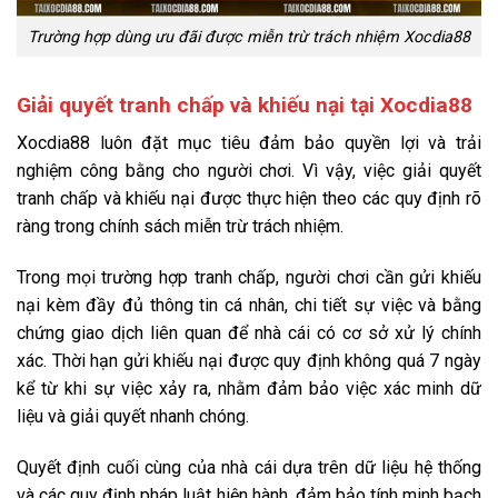
Trường hợp dùng ưu đãi được miễn trừ trách nhiệm Xocdia88
Giải quyết tranh chấp và khiếu nại tại Xocdia88
Xocdia88 luôn đặt mục tiêu đảm bảo quyền lợi và trải
nghiệm công bằng cho người chơi. Vì vậy, việc giải quyết
tranh chấp và khiếu nại được thực hiện theo các quy định rõ
ràng trong chính sách miễn trừ trách nhiệm.
Trong mọi trường hợp tranh chấp, người chơi cần gửi khiếu
nại kèm đầy đủ thông tin cá nhân, chi tiết sự việc và bằng
chứng giao dịch liên quan để nhà cái có cơ sở xử lý chính
xác. Thời hạn gửi khiếu nại được quy định không quá 7 ngày
kể từ khi sự việc xảy ra, nhằm đảm bảo việc xác minh dữ
liệu và giải quyết nhanh chóng.
Quyết định cuối cùng của nhà cái dựa trên dữ liệu hệ thống
và các quy định pháp luật hiện hành, đảm bảo tính minh bạch